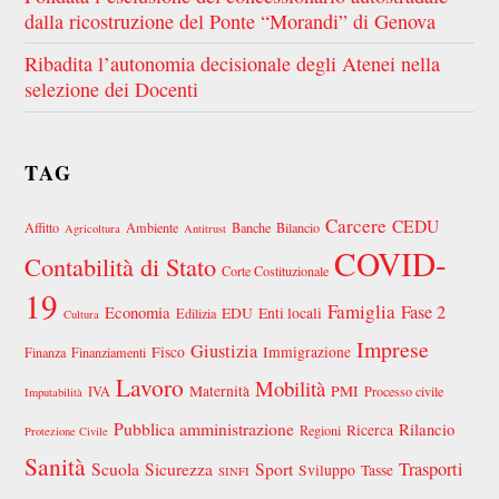
dalla ricostruzione del Ponte “Morandi” di Genova
Ribadita l’autonomia decisionale degli Atenei nella
selezione dei Docenti
TAG
Carcere
CEDU
Affitto
Ambiente
Banche
Bilancio
Agricoltura
Antitrust
COVID-
Contabilità di Stato
Corte Costituzionale
19
Famiglia
Fase 2
Economia
EDU
Enti locali
Edilizia
Cultura
Imprese
Giustizia
Fisco
Immigrazione
Finanza
Finanziamenti
Lavoro
Mobilità
Maternità
PMI
IVA
Processo civile
Imputabilità
Pubblica amministrazione
Rilancio
Ricerca
Regioni
Protezione Civile
Sanità
Scuola
Sicurezza
Sport
Trasporti
Sviluppo
Tasse
SINFI