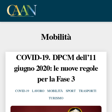
Skip
Me
to
content
Mobilità
COVID-19. DPCM dell’11
giugno 2020: le nuove regole
per la Fase 3
COVID-19
,
LAVORO
,
MOBILITÀ
,
SPORT
,
TRASPORTI
,
TURISMO