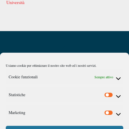
Università
Back
Privacy Policy
Chi siamo
To
Top
Usiamo cookie per ottimizzare il nostro sito web ed i nostri servizi.
Caan
Cookie funzionali
Sempre attivo
Comitato Accademico di Analisi Normativa
Statistiche
©
Link Campus University
Via del Casale di San Pio V, 44 Roma
Marketing