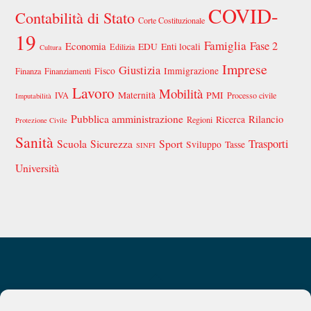
COVID-
Contabilità di Stato
Corte Costituzionale
19
Famiglia
Fase 2
Economia
EDU
Enti locali
Edilizia
Cultura
Imprese
Giustizia
Fisco
Immigrazione
Finanza
Finanziamenti
Lavoro
Mobilità
Maternità
PMI
IVA
Processo civile
Imputabilità
Pubblica amministrazione
Rilancio
Ricerca
Regioni
Protezione Civile
Sanità
Scuola
Sicurezza
Sport
Trasporti
Sviluppo
Tasse
SINFI
Università
Back
Privacy Policy
Chi siamo
To