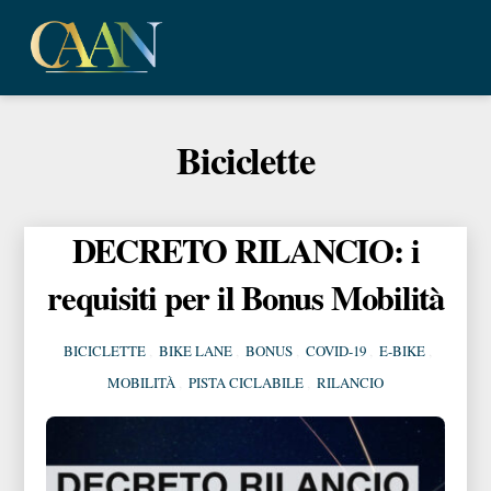
Skip
Me
to
content
Biciclette
DECRETO RILANCIO: i
requisiti per il Bonus Mobilità
BICICLETTE
,
BIKE LANE
,
BONUS
,
COVID-19
,
E-BIKE
,
MOBILITÀ
,
PISTA CICLABILE
,
RILANCIO