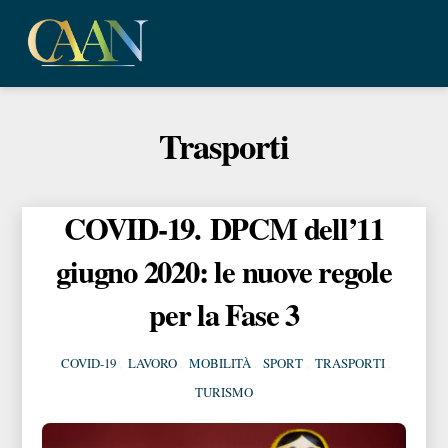
Skip
Me
to
content
Trasporti
COVID-19. DPCM dell’11
giugno 2020: le nuove regole
per la Fase 3
COVID-19
,
LAVORO
,
MOBILITÀ
,
SPORT
,
TRASPORTI
,
TURISMO