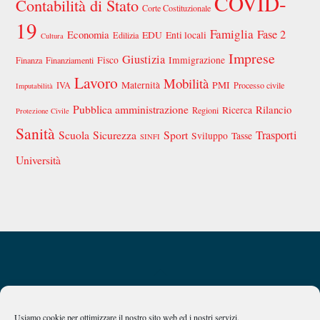
COVID-
Contabilità di Stato
Corte Costituzionale
19
Famiglia
Fase 2
Economia
EDU
Enti locali
Edilizia
Cultura
Imprese
Giustizia
Fisco
Immigrazione
Finanza
Finanziamenti
Lavoro
Mobilità
Maternità
PMI
IVA
Processo civile
Imputabilità
Pubblica amministrazione
Rilancio
Ricerca
Regioni
Protezione Civile
Sanità
Scuola
Sicurezza
Sport
Trasporti
Sviluppo
Tasse
SINFI
Università
Back
Privacy Policy
Chi siamo
To
Top
Usiamo cookie per ottimizzare il nostro sito web ed i nostri servizi.