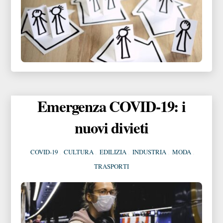
Emergenza COVID-19: i
nuovi divieti
COVID-19
,
CULTURA
,
EDILIZIA
,
INDUSTRIA
,
MODA
,
TRASPORTI