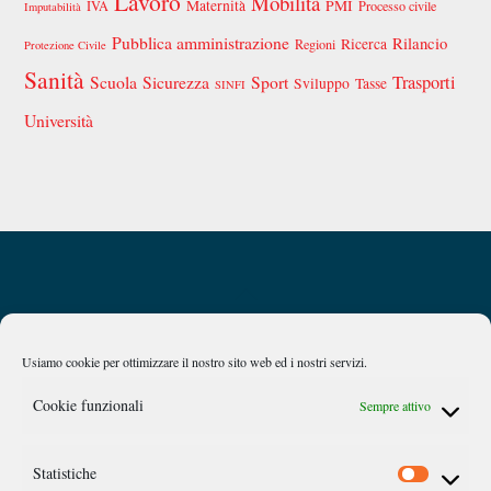
Lavoro
Mobilità
Maternità
PMI
IVA
Processo civile
Imputabilità
Pubblica amministrazione
Rilancio
Ricerca
Regioni
Protezione Civile
Sanità
Scuola
Sicurezza
Sport
Trasporti
Sviluppo
Tasse
SINFI
Università
Back
Privacy Policy
Chi siamo
To
Top
Usiamo cookie per ottimizzare il nostro sito web ed i nostri servizi.
Caan
Cookie funzionali
Sempre attivo
Comitato Accademico di Analisi Normativa
Statistiche
©
Link Campus University