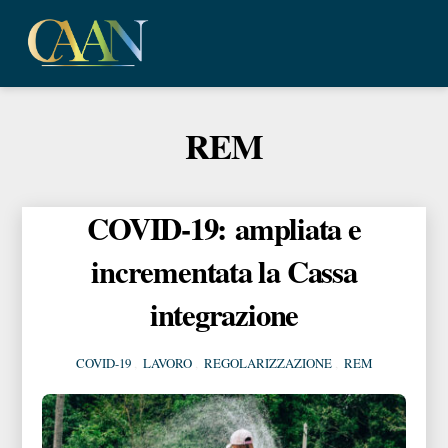
Skip
Me
to
content
REM
COVID-19: ampliata e
incrementata la Cassa
integrazione
COVID-19
,
LAVORO
,
REGOLARIZZAZIONE
,
REM