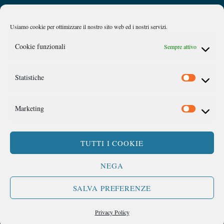
Privacy Policy
Chi siamo
To
Top
Usiamo cookie per ottimizzare il nostro sito web ed i nostri servizi.
Caan
Cookie funzionali
Sempre attivo
Comitato Accademico di Analisi Normativa
Statistiche
©
Link Campus University
Via del Casale di San Pio V, 44 Roma
Marketing
TUTTI I COOKIE
SEGUICI SU:
NEGA
SALVA PREFERENZE
Privacy Policy