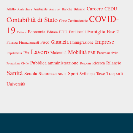
Carcere
CEDU
Affitto
Ambiente
Banche
Bilancio
Agricoltura
Antitrust
COVID-
Contabilità di Stato
Corte Costituzionale
19
Famiglia
Fase 2
Economia
EDU
Enti locali
Edilizia
Cultura
Imprese
Giustizia
Fisco
Immigrazione
Finanza
Finanziamenti
Lavoro
Mobilità
Maternità
PMI
IVA
Processo civile
Imputabilità
Pubblica amministrazione
Rilancio
Ricerca
Regioni
Protezione Civile
Sanità
Scuola
Sicurezza
Sport
Trasporti
Sviluppo
Tasse
SINFI
Università
Back