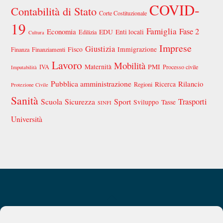
COVID-
Contabilità di Stato
Corte Costituzionale
19
Famiglia
Fase 2
Economia
EDU
Enti locali
Edilizia
Cultura
Imprese
Giustizia
Fisco
Immigrazione
Finanza
Finanziamenti
Lavoro
Mobilità
Maternità
PMI
IVA
Processo civile
Imputabilità
Pubblica amministrazione
Rilancio
Ricerca
Regioni
Protezione Civile
Sanità
Scuola
Sicurezza
Sport
Trasporti
Sviluppo
Tasse
SINFI
Università
Back
Privacy Policy
Chi siamo
To