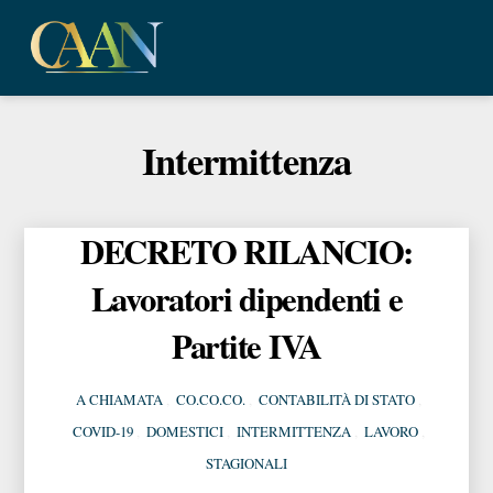
Skip
Me
to
content
Intermittenza
DECRETO RILANCIO:
Lavoratori dipendenti e
Partite IVA
A CHIAMATA
,
CO.CO.CO.
,
CONTABILITÀ DI STATO
,
COVID-19
,
DOMESTICI
,
INTERMITTENZA
,
LAVORO
,
STAGIONALI