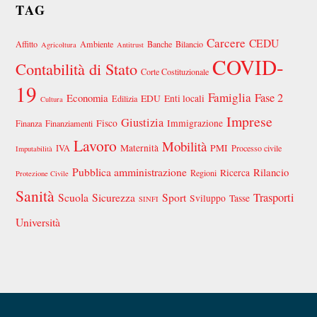
TAG
Carcere
CEDU
Affitto
Ambiente
Banche
Bilancio
Agricoltura
Antitrust
COVID-
Contabilità di Stato
Corte Costituzionale
19
Famiglia
Fase 2
Economia
EDU
Enti locali
Edilizia
Cultura
Imprese
Giustizia
Fisco
Immigrazione
Finanza
Finanziamenti
Lavoro
Mobilità
Maternità
PMI
IVA
Processo civile
Imputabilità
Pubblica amministrazione
Rilancio
Ricerca
Regioni
Protezione Civile
Sanità
Scuola
Sicurezza
Sport
Trasporti
Sviluppo
Tasse
SINFI
Università