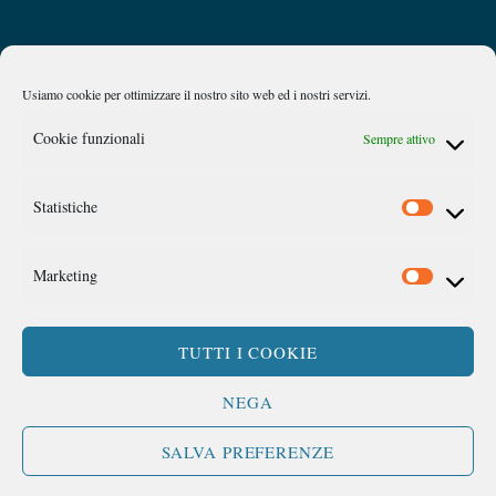
Back
Privacy Policy
Chi siamo
To
Top
Usiamo cookie per ottimizzare il nostro sito web ed i nostri servizi.
Caan
Cookie funzionali
Sempre attivo
Comitato Accademico di Analisi Normativa
Statistiche
©
Link Campus University
Via del Casale di San Pio V, 44 Roma
Marketing
TUTTI I COOKIE
SEGUICI SU:
NEGA
SALVA PREFERENZE