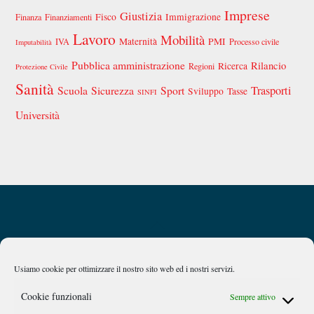
Imprese
Giustizia
Fisco
Immigrazione
Finanza
Finanziamenti
Lavoro
Mobilità
Maternità
PMI
IVA
Processo civile
Imputabilità
Pubblica amministrazione
Rilancio
Ricerca
Regioni
Protezione Civile
Sanità
Scuola
Sicurezza
Sport
Trasporti
Sviluppo
Tasse
SINFI
Università
Back
Privacy Policy
Chi siamo
To
Top
Usiamo cookie per ottimizzare il nostro sito web ed i nostri servizi.
Caan
Cookie funzionali
Sempre attivo