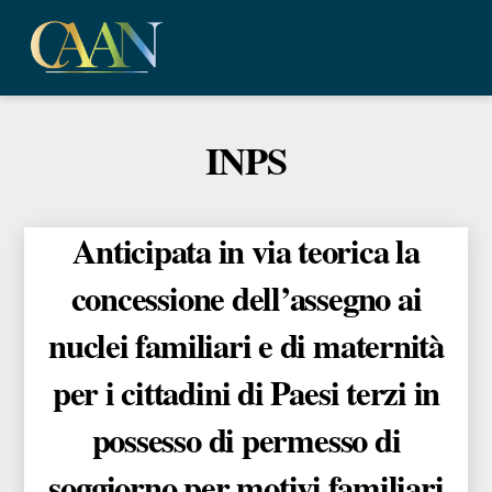
Skip
Me
to
content
INPS
Anticipata in via teorica la
concessione dell’assegno ai
nuclei familiari e di maternità
per i cittadini di Paesi terzi in
possesso di permesso di
soggiorno per motivi familiari