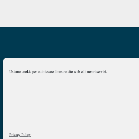
Usiamo cookie per ottimizzare il nostro sito web ed i nostri servizi.
Caan
Comitato Accademico di Analisi Normativa
©
Link Campus University
Via del Casale di San Pio V, 44 Roma
Privacy Policy