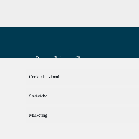
Back
Privacy Policy
Chi siamo
To
Top
Cookie funzionali
Statistiche
SEGUICI SU:
Marketing