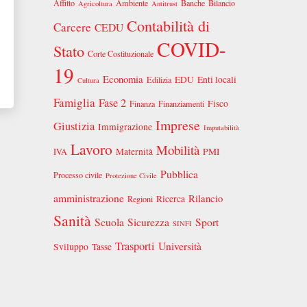
Affitto
Ambiente
Banche
Bilancio
Agricoltura
Antitrust
Contabilità di
Carcere
CEDU
COVID-
Stato
Corte Costituzionale
19
Economia
EDU
Enti locali
Edilizia
Cultura
Famiglia
Fase 2
Fisco
Finanza
Finanziamenti
Imprese
Giustizia
Immigrazione
Imputabilità
Lavoro
Mobilità
Maternità
PMI
IVA
Pubblica
Processo civile
Protezione Civile
amministrazione
Rilancio
Ricerca
Regioni
Sanità
Scuola
Sicurezza
Sport
SINFI
Trasporti
Università
Sviluppo
Tasse