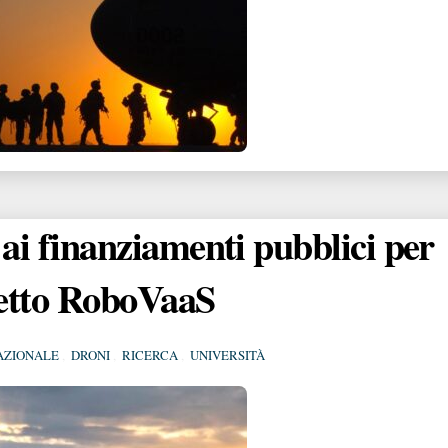
i finanziamenti pubblici per
getto RoboVaaS
AZIONALE
,
DRONI
,
RICERCA
,
UNIVERSITÀ