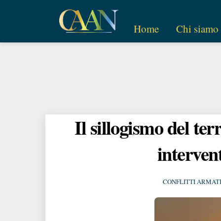
Skip
to
Home
Chi siamo
content
Il sillogismo del ter
intervent
CONFLITTI ARMAT