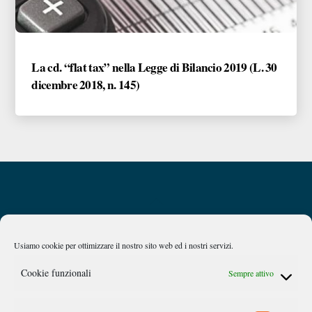
La cd. “flat tax” nella Legge di Bilancio 2019 (L. 30
dicembre 2018, n. 145)
Back
Privacy Policy
Chi siamo
To
Top
Usiamo cookie per ottimizzare il nostro sito web ed i nostri servizi.
Caan
Cookie funzionali
Sempre attivo
Comitato Accademico di Analisi Normativa