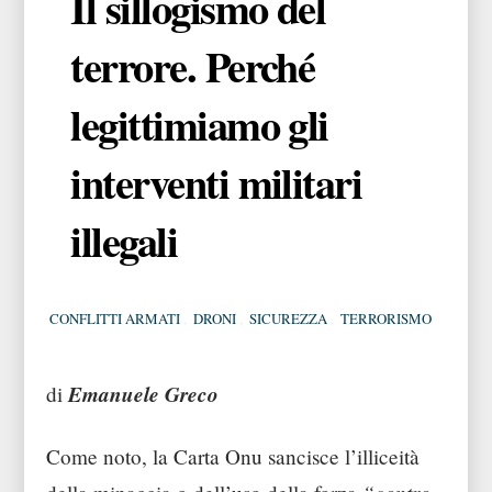
Il sillogismo del
terrore. Perché
legittimiamo gli
interventi militari
illegali
CONFLITTI ARMATI
,
DRONI
,
SICUREZZA
,
TERRORISMO
Emanuele Greco
di
Come noto, la Carta Onu sancisce l’illiceità
“contro