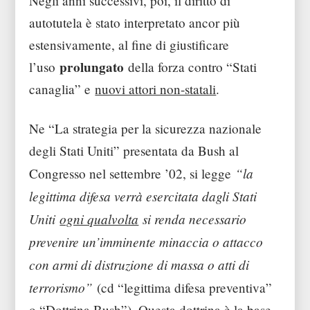
Negli anni successivi, poi, il diritto di
autotutela è stato interpretato ancor più
estensivamente, al fine di giustificare
prolungato
l’uso
della forza contro “Stati
canaglia” e
nuovi attori non-statali
.
Ne “La strategia per la sicurezza nazionale
degli Stati Uniti” presentata da Bush al
“la
Congresso nel settembre ’02, si legge
legittima difesa verrà esercitata dagli Stati
Uniti
ogni qualvolta
si renda necessario
prevenire un’imminente minaccia o attacco
con armi di distruzione di massa o atti di
terrorismo”
(cd “legittima difesa preventiva”
o “Dottrina Bush”). Questa dottrina è la base