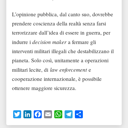
L’opinione pubblica, dal canto suo, dovrebbe
prendere coscienza della realtà senza farsi
terrorizzare dall’idea di essere in guerra, per
decision maker
indurre i
a fermare gli
interventi militari illegali che destabilizzano il
pianeta. Solo così, unitamente a operazioni
law enforcement
militari lecite, di
e
cooperazione internazionale, è possibile
ottenere maggiore sicurezza.
T
L
F
E
W
T
C
w
i
a
m
h
e
o