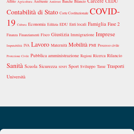
Carcere
CEDU
Affitto
Ambiente
Banche
Bilancio
Agricoltura
Antitrust
COVID-
Contabilità di Stato
Corte Costituzionale
19
Famiglia
Fase 2
Economia
EDU
Enti locali
Edilizia
Cultura
Imprese
Giustizia
Fisco
Immigrazione
Finanza
Finanziamenti
Lavoro
Mobilità
Maternità
PMI
IVA
Processo civile
Imputabilità
Pubblica amministrazione
Rilancio
Ricerca
Regioni
Protezione Civile
Sanità
Scuola
Sicurezza
Sport
Trasporti
Sviluppo
Tasse
SINFI
Università
Back
Privacy Policy
Chi siamo
To