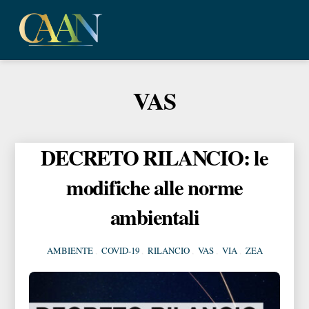
Skip
Me
to
content
VAS
DECRETO RILANCIO: le
modifiche alle norme
ambientali
AMBIENTE
,
COVID-19
,
RILANCIO
,
VAS
,
VIA
,
ZEA