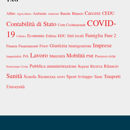
Carcere
CEDU
Affitto
Ambiente
Banche
Bilancio
Agricoltura
Antitrust
COVID-
Contabilità di Stato
Corte Costituzionale
19
Famiglia
Fase 2
Economia
EDU
Enti locali
Edilizia
Cultura
Imprese
Giustizia
Fisco
Immigrazione
Finanza
Finanziamenti
Lavoro
Mobilità
Maternità
PMI
IVA
Processo civile
Imputabilità
Pubblica amministrazione
Rilancio
Ricerca
Regioni
Protezione Civile
Sanità
Scuola
Sicurezza
Sport
Trasporti
Sviluppo
Tasse
SINFI
Università