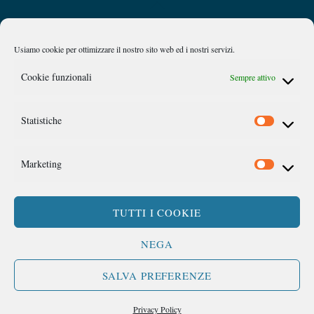
Back
Privacy Policy
Chi siamo
To
Top
Usiamo cookie per ottimizzare il nostro sito web ed i nostri servizi.
Caan
Cookie funzionali
Sempre attivo
Comitato Accademico di Analisi Normativa
Statistiche
©
Link Campus University
Via del Casale di San Pio V, 44 Roma
Marketing
TUTTI I COOKIE
SEGUICI SU:
NEGA
SALVA PREFERENZE
Privacy Policy