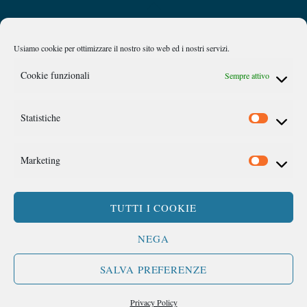
Back
Privacy Policy
Chi siamo
To
Top
Usiamo cookie per ottimizzare il nostro sito web ed i nostri servizi.
Caan
Cookie funzionali
Sempre attivo
Comitato Accademico di Analisi Normativa
Statistiche
©
Link Campus University
Via del Casale di San Pio V, 44 Roma
Marketing
TUTTI I COOKIE
SEGUICI SU:
NEGA
SALVA PREFERENZE
Privacy Policy