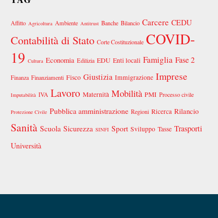
Carcere
CEDU
Affitto
Ambiente
Banche
Bilancio
Agricoltura
Antitrust
COVID-
Contabilità di Stato
Corte Costituzionale
19
Famiglia
Fase 2
Economia
EDU
Enti locali
Edilizia
Cultura
Imprese
Giustizia
Fisco
Immigrazione
Finanza
Finanziamenti
Lavoro
Mobilità
Maternità
PMI
IVA
Processo civile
Imputabilità
Pubblica amministrazione
Rilancio
Ricerca
Regioni
Protezione Civile
Sanità
Scuola
Sicurezza
Sport
Trasporti
Sviluppo
Tasse
SINFI
Università