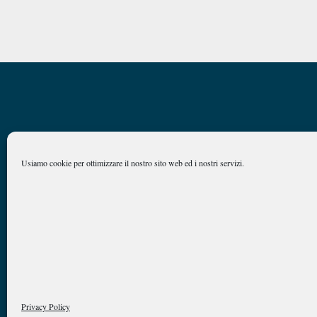
Usiamo cookie per ottimizzare il nostro sito web ed i nostri servizi.
Caan
Comitato Accademico di Analisi Normativa
©
Link Campus University
Via del Casale di San Pio V, 44 Roma
Privacy Policy