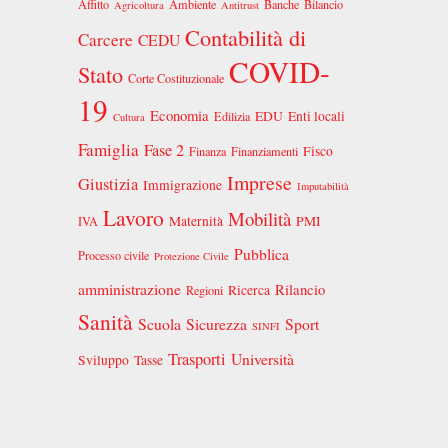
Affitto
Ambiente
Banche
Bilancio
Agricoltura
Antitrust
Contabilità di
Carcere
CEDU
COVID-
Stato
Corte Costituzionale
19
Economia
EDU
Enti locali
Edilizia
Cultura
Famiglia
Fase 2
Fisco
Finanza
Finanziamenti
Imprese
Giustizia
Immigrazione
Imputabilità
Lavoro
Mobilità
Maternità
PMI
IVA
Pubblica
Processo civile
Protezione Civile
amministrazione
Rilancio
Ricerca
Regioni
Sanità
Scuola
Sicurezza
Sport
SINFI
Trasporti
Università
Sviluppo
Tasse