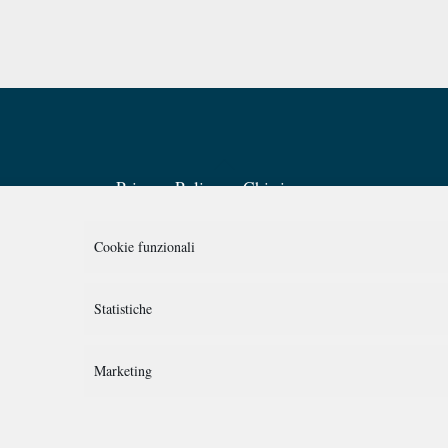
Back
Privacy Policy
Chi siamo
To
Top
Cookie funzionali
Statistiche
SEGUICI SU:
Marketing