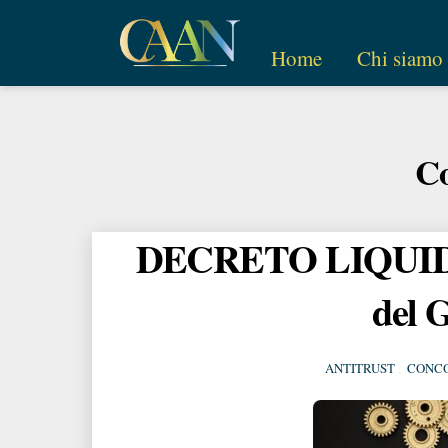
Skip
to
Home
Chi siamo
content
Co
DECRETO LIQUIDITA
del 
ANTITRUST
,
CONC