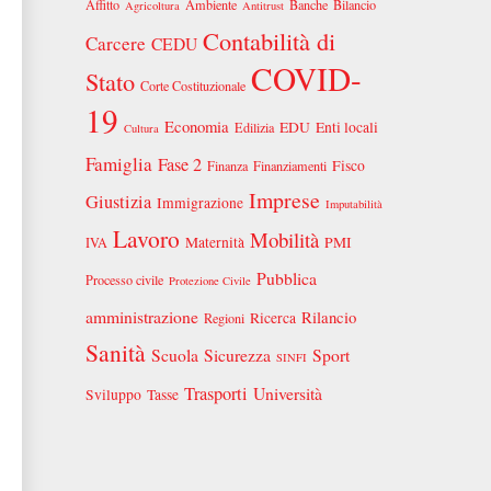
Affitto
Ambiente
Banche
Bilancio
Agricoltura
Antitrust
Contabilità di
Carcere
CEDU
COVID-
Stato
Corte Costituzionale
19
Economia
EDU
Enti locali
Edilizia
Cultura
Famiglia
Fase 2
Fisco
Finanza
Finanziamenti
Imprese
Giustizia
Immigrazione
Imputabilità
Lavoro
Mobilità
Maternità
PMI
IVA
Pubblica
Processo civile
Protezione Civile
amministrazione
Rilancio
Ricerca
Regioni
Sanità
Scuola
Sicurezza
Sport
SINFI
Trasporti
Università
Sviluppo
Tasse