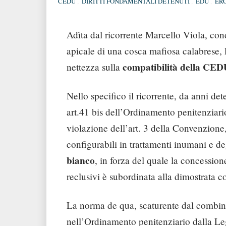
CEDU
,
DIRITTI FONDAMENTALI DETENUTI
,
EDU
,
ER
Adìta dal ricorrente Marcello Viola, con
apicale di una cosca mafiosa calabrese, 
compatibilità della CEDU
nettezza sulla
Nello specifico il ricorrente, da anni de
art.41 bis dell’Ordinamento penitenziario
violazione dell’art. 3 della Convenzione,
configurabili in trattamenti inumani e deg
bianco
, in forza del quale la concessione
reclusivi è subordinata alla dimostrata c
La norma de qua, scaturente dal combinato
nell’Ordinamento penitenziario dalla Le