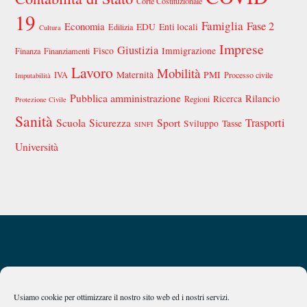
Corte Costituzionale
19
Famiglia
Fase 2
Economia
EDU
Enti locali
Edilizia
Cultura
Imprese
Giustizia
Fisco
Immigrazione
Finanza
Finanziamenti
Lavoro
Mobilità
Maternità
PMI
IVA
Processo civile
Imputabilità
Pubblica amministrazione
Rilancio
Ricerca
Regioni
Protezione Civile
Sanità
Scuola
Sicurezza
Sport
Trasporti
Sviluppo
Tasse
SINFI
Università
Back
Privacy Policy
Chi siamo
To
Top
Usiamo cookie per ottimizzare il nostro sito web ed i nostri servizi.