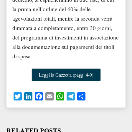
la prima nell’ordine del 60% delle
agevolazioni totali, mentre la seconda verrà
diramata a completamento, entro 30 giorni,
del programma di investimenti in associazione
alla documentazione sui pagamenti dei titoli
di spesa.
Leggi la Gazzetta (pagg. 4-9)
T
L
F
E
W
T
C
w
i
a
m
h
e
o
i
n
c
a
a
l
n
t
k
e
i
t
e
d
RELATED POSTS
t
e
b
l
s
g
i